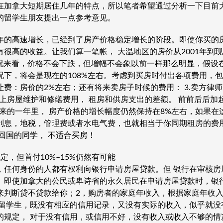
在加拿大短期居住几年的特点，所以笔者希望通过分析一下目前
的留学生朋友提出一点参考意见。
年的高速增长，已经到了房产价格稳定增长的阶段。即使你买的
很高的收益。让我们算一笔帐， 大温地区的房价从2001年到现
况来看，价格不会下跌，但增幅不会象以前一样那么明显，假设在
下，将会是现在的108%左右。考虑到买房时付出各项费用，包
权转让费：房价的2%左右；还有将来卖房子时候的费用： 3.卖方律师费；
上房屋维护和修缮费用， 租房和供房支出的差额。 前前后后加
未来的一年里， 房产价格的增长幅度仍然保持在8%左右，如果在
利息，地税，管理费或者水电气费，也就相当于你同期租房的费
回国的同学， 不适合买房！
定，但首付10%–15%仍然有可能
，任何身份的人都有权利向银行申请房屋贷款。但 银行在审核房
。即使加拿大的公民或卑诗省的永久居民在申请房屋贷款时，银
来判断贷不贷款给你；2，购房者的家庭年收入，根据家庭年收
际留学生，既没有相应的信用记录，又没有实际的收入，似乎就没
的规定， 对于没有信用，或信用不好，没有收入或收入不够的情