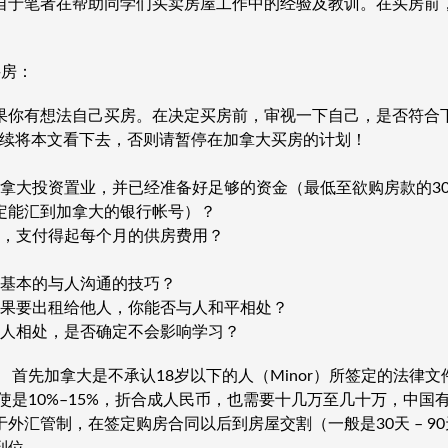
自于笔者在帮助同学们买卖房屋工作中的经验及教训。在买房前
买房：
果你有想法自己买房。在决定买房前，审视一下自己，是否符合
继续将本文看下去，否则请暂停在加拿大买房的计划！
加拿大投资置业，并已经准备好足够的资金（最低至欲购房款的30%
定能汇到加拿大的银行帐号）？
算，支付得起每个月的供房费用？
握基本的与人沟通的技巧？
如果要出租给他人，你能否与人和平相处？
他人相处，是否确定不会影响学习？
 首先加拿大是不承认18岁以下的人（Minor）所签定的法律文
使是10%–15%，折合成人民币，也需要十几万至几十万，中国
外汇管制，在签定购房合同以后到房屋交割（一般是30天 – 9