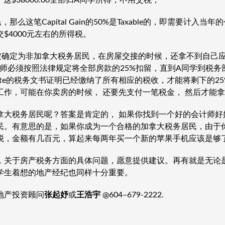
这$38000.00全部归A同学所得，不用交税；
么这笔Capital Gain的50%是Taxable的，即需要计入
$4000元左右的所得税。
被确定为非加拿大税务居民，在房屋交接的时候，还拿不到自己
n，卖方律师必须按照法律规定将全部房款的25%扣留，直到A同学到税
ertificate的税务文书证明已经缴纳了所有相应的税收，才能将剩下
工作，可能在你卖房的时候， 还要先支付一笔税金， 然后才能
拿大税务居民呢？答案是肯定的， 如果你找到一个好的会计师好
民。有意思的是，如果你成为一个合格的加拿大税务居民，由于你
税，金额有几百元，算起来每两年买一个新的苹果手机应该是够
，关于房产税务方面的具体问题，愿意提供建议。再有就是无论
学生着想的地产经纪也同样十分重要。
地产投资顾问
张起妤
或
王浩宇
@604–679-2222.