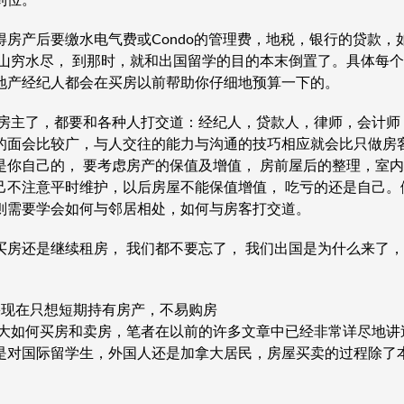
到位。
房产后要缴水电气费或Condo的管理费，地税，银行的贷款，
，山穷水尽， 到那时，就和出国留学的目的本末倒置了。具体每
地产经纪人都会在买房以前帮助你仔细地预算一下的。
是房主了，都要和各种人打交道：经纪人，贷款人，律师，会计师
的面会比较广，与人交往的能力与沟通的技巧相应就会比只做房
你自己的， 要考虑房产的保值及增值， 房前屋后的整理，室内
己不注意平时维护，以后房屋不能保值增值， 吃亏的还是自己。
则需要学会如何与邻居相处，如何与房客打交道。
买房还是继续租房， 我们都不要忘了， 我们出国是为什么来了
果现在只想短期持有房产，不易购房
拿大如何买房和卖房，笔者在以前的许多文章中已经非常详尽地讲
是对国际留学生，外国人还是加拿大居民，房屋买卖的过程除了